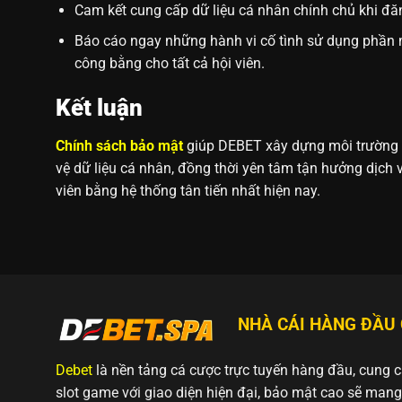
Cam kết cung cấp dữ liệu cá nhân chính chủ khi đăng
Báo cáo ngay những hành vi cố tình sử dụng phần 
công bằng cho tất cả hội viên.
Kết luận
Chính sách bảo mật
giúp DEBET xây dựng môi trường c
vệ dữ liệu cá nhân, đồng thời yên tâm tận hưởng dịch 
viên bằng hệ thống tân tiến nhất hiện nay.
NHÀ CÁI HÀNG ĐẦU
Debet
là nền tảng cá cược trực tuyến hàng đầu, cung c
slot game với giao diện hiện đại, bảo mật cao sẽ mang 