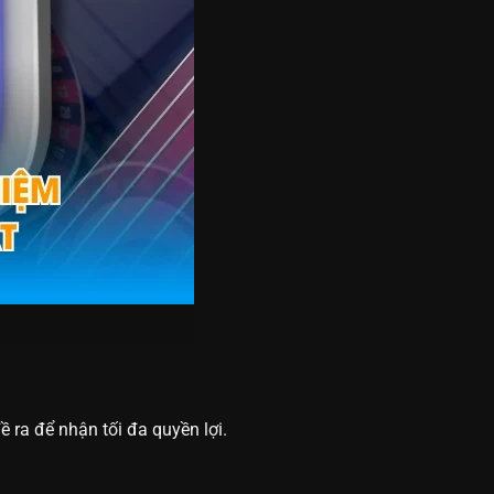
ra để nhận tối đa quyền lợi.