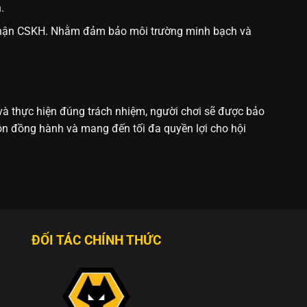
.
ộ phận CSKH. Nhằm đảm bảo môi trường minh bạch và
và thực hiện đúng trách nhiệm, người chơi sẽ được bảo
uôn đồng hành và mang đến tối đa quyền lợi cho hội
ĐỐI TÁC CHÍNH THỨC