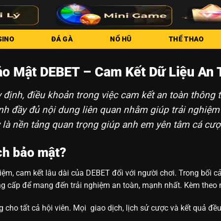
SINO
ĐÁ GÀ
NỔ HŨ
THỂ THAO
ảo Mật DEBET – Cam Kết Dữ Liệu An T
ịnh, điều khoản trong việc cam kết an toàn thông ti
h đầy đủ nội dung liên quan nhằm giúp trải nghiệm 
y là nền tảng quan trọng giúp anh em yên tâm cá cược
ch bảo mật?
nhiệm, cam kết lâu dài của DEBET đối với người chơi. Trong bối
ung cấp để mang đến trải nghiệm an toàn, mạnh nhất. Kèm theo m
ho tất cả hội viên. Mọi giao dịch, lịch sử cược và kết quả đều 