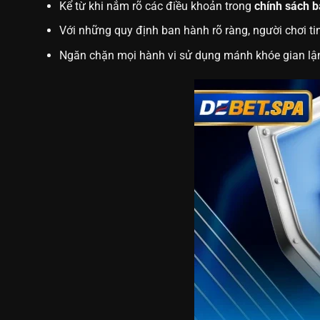
Kể từ khi nắm rõ các điều khoản trong
chính sách 
Với những quy định ban hành rõ ràng, người chơi tin
Ngăn chặn mọi hành vi sử dụng mánh khóe gian lận,