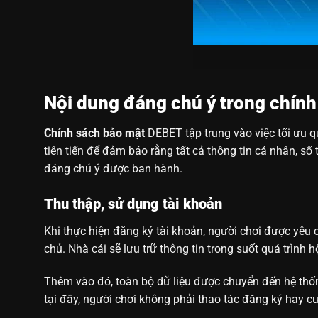
Nội dung đáng chú ý trong chín
Chính sách bảo mật
DEBET tập trung vào việc tối ưu q
tiên tiến để đảm bảo rằng tất cả thông tin cá nhân, số 
đáng chú ý được ban hành.
Thu thập, sử dụng tài khoản
Khi thực hiện đăng ký tài khoản, người chơi được yêu c
chủ. Nhà cái sẽ lưu trữ thông tin trong suốt quá trình h
Thêm vào đó, toàn bộ dữ liệu được chuyển đến hệ thốn
tại đây, người chơi không phải thao tác đăng ký hay cu