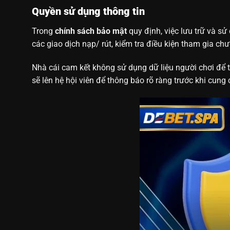
Quyền sử dụng thông tin
Trong
chính sách bảo mật
quy định, việc lưu trữ và sử 
các giao dịch nạp/ rút, kiểm tra điều kiện tham gia chư
Nhà cái cam kết không sử dụng dữ liệu người chơi để 
sẽ lên hệ hội viên để thông báo rõ ràng trước khi cung 