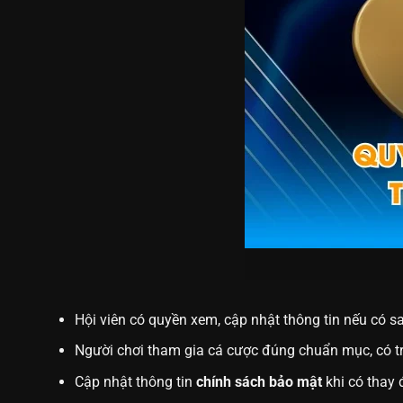
Hội viên có quyền xem, cập nhật thông tin nếu có sai
Người chơi tham gia cá cược đúng chuẩn mục, có tr
Cập nhật thông tin
chính sách bảo mật
khi có thay 