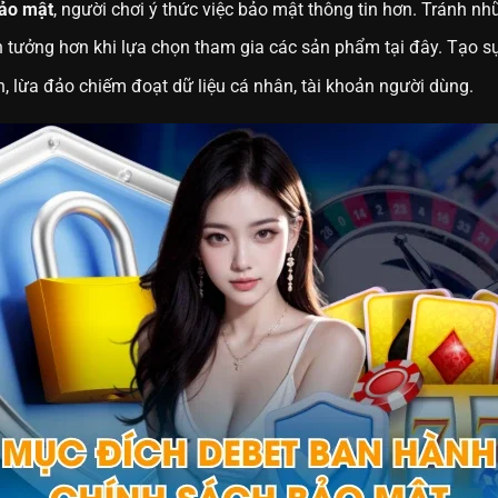
bảo mật
, người chơi ý thức việc bảo mật thông tin hơn. Tránh nhữ
 tưởng hơn khi lựa chọn tham gia các sản phẩm tại đây. Tạo sự 
 lừa đảo chiếm đoạt dữ liệu cá nhân, tài khoản người dùng.