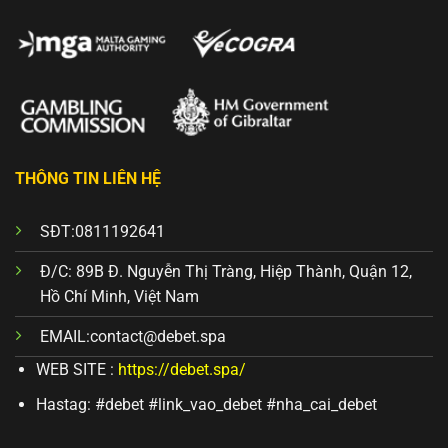
THÔNG TIN LIÊN HỆ
SĐT:0811192641
Đ/C: 89B Đ. Nguyễn Thị Tràng, Hiệp Thành, Quận 12,
Hồ Chí Minh, Việt Nam
EMAIL:
contact@debet.spa
WEB SITE :
https://debet.spa/
Hastag: #debet #link_vao_debet #nha_cai_debet