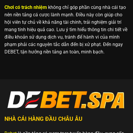
Chơi có trách nhiệm
không chỉ góp phần cùng nhà cái tạo
nên nền tảng cá cược lành mạnh. Điều này còn giúp cho
hội viên tự chủ về khả năng tài chính, trải nghiệm giải trí
mang tính hiệu quả cao. Lưu ý tìm hiểu thông tin chi tiết về
điều khoản sử dụng dịch vụ, tránh để hành vi của mình
phạm phải các nguyên tắc dẫn đến bị xử phạt. Đến ngay
DEBET, tận hưởng nền tảng an toàn, minh bạch.
NHÀ CÁI HÀNG ĐẦU CHÂU ÂU