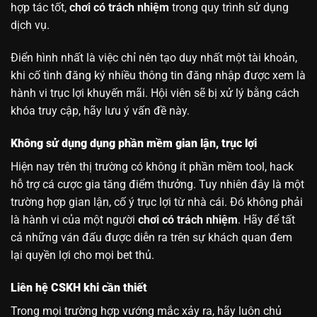
hợp tác tốt,
chơi có trách nhiệm
trong quy trình sử dụng
dịch vụ.
Điển hình nhất là việc chỉ nên tạo duy nhất một tài khoản,
khi cố tình đăng ký nhiều thông tin đăng nhập được xem là
hành vi trục lợi khuyến mãi. Hội viên sẽ bị xử lý bằng cách
khóa truy cập, hãy lưu ý vấn đề này.
Không sử dụng dụng phần mềm gian lận, trục lợi
Hiện nay trên thị trường có không ít phần mềm tool, hack
hỗ trợ cá cược gia tăng điểm thưởng. Tuy nhiên đây là một
trường hợp gian lận, cố ý trục lợi từ nhà cái. Đó không phải
là hành vi của một người
chơi có trách nhiệm
. Hãy để tất
cả những ván đấu được diễn ra trên sự khách quan đem
lại quyền lợi cho mọi bet thủ.
Liên hệ CSKH khi cần thiết
Trong mọi trường hợp vướng mắc xảy ra, hãy luôn chủ