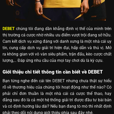
DEBET
chúng tôi đang dần khẳng định vị thế của mình trên
thị trường cá cược nhờ nhiều ưu điểm vượt trội đang sở hữu.
Cam kết dịch vụ xứng đáng với danh xưng là một nhà cái uy
tín, cung cấp dịch vụ giải trí hiện đại, hấp dẫn và thú vị. Mở
ra không gian với vô vàn siêu phẩm, trận đấu, kèo cược chất
lượng,… Đáp ứng nhu cầu của mọi tay chơi dù là kỳ cựu.
Giới thiệu chi tiết thông tin cần biết về DEBET
Bạn từng nghe đến cái tên DEBET nhưng chưa thật sự hiểu
rõ về thương hiệu của chúng tôi hoạt động như thế nào? Có
phải chỉ đơn thuần là một nhà cái cá cược thể thao, hay
đằng sau đó là cả một hệ thống giải trí được đầu tư bài bản
và có định hướng lâu dài? Nếu bạn đang tò mò thì nhất định
phải theo dõi nội dung giới thiệu phía sau đây nhé.