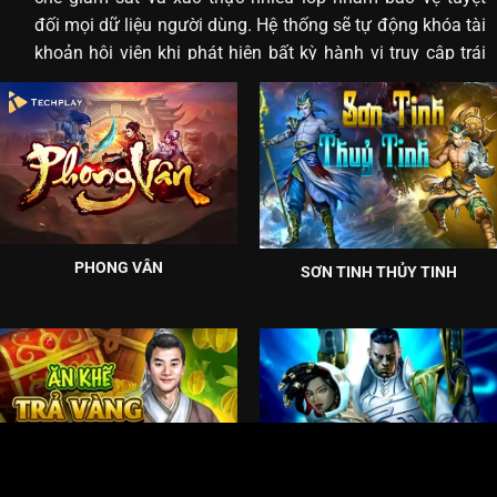
đối mọi dữ liệu người dùng. Hệ thống sẽ tự động khóa tài
khoản hội viên khi phát hiện bất kỳ hành vi truy cập trái
phép để đảm bảo cộng đồng cá cược được văn minh.
DEBET cung cấp da dạng sảnh game trọn vẹn mọi
cảm xúc
Không phải ngẫu nhiên mà nhiều người chơi lựa chọn địa
chỉ cá cược gắn bó lâu dài là DEBET. Một trong những lý do
chính một phần là nhờ hệ thống các sảnh game phong phú
PHONG VÂN
SƠN TINH THỦY TINH
đến từ những nhà phát hàng game hàng đầu. Dù bạn yêu
thích thể thao, đam mê casino, mê mẩn quay hũ hay muốn
thử vận may với xổ số,… Tất cả đều đủ trên hệ thống.