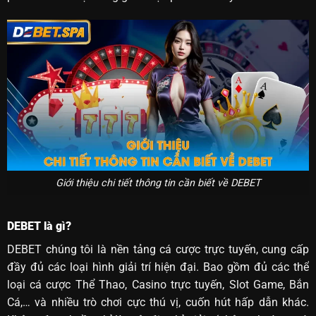
Giới thiệu chi tiết thông tin cần biết về DEBET
DEBET là gì?
DEBET chúng tôi là nền tảng cá cược trực tuyến, cung cấp
đầy đủ các loại hình giải trí hiện đại. Bao gồm đủ các thể
loại cá cược Thể Thao, Casino trực tuyến, Slot Game, Bắn
Cá,… và nhiều trò chơi cực thú vị, cuốn hút hấp dẫn khác.