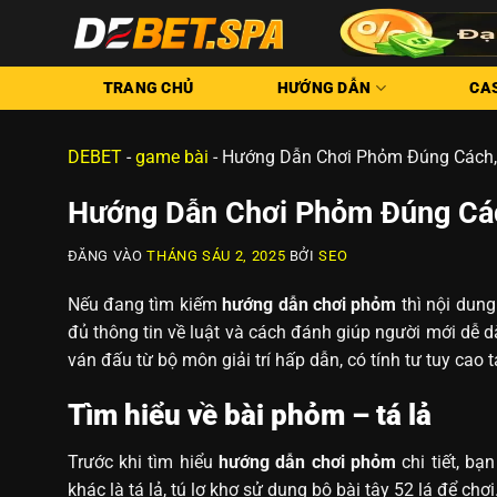
TRANG CHỦ
HƯỚNG DẪN
CA
DEBET
-
game bài
-
Hướng Dẫn Chơi Phỏm Đúng Cách,
Hướng Dẫn Chơi Phỏm Đúng Các
ĐĂNG VÀO
THÁNG SÁU 2, 2025
BỞI
SEO
Nếu đang tìm kiếm
hướng dẫn chơi phỏm
thì nội dung
đủ thông tin về luật và cách đánh giúp người mới dễ
ván đấu từ bộ môn giải trí hấp dẫn, có tính tư tuy cao 
Tìm hiểu về bài phỏm – tá lả
Trước khi tìm hiểu
hướng dẫn chơi phỏm
chi tiết, bạ
khác là tá lả, tú lơ khơ sử dụng bộ bài tây 52 lá để chơi