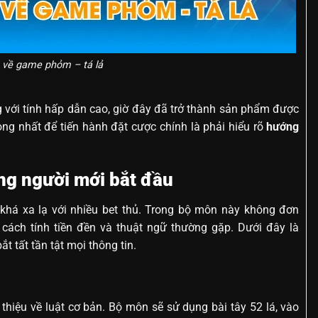
ợc về game phỏm – tá lả
ng với tính hấp dẫn cao, giờ đây đã trở thành sản phẩm được
rọng nhất để tiến hành đặt cược chính là phải hiểu rõ
hướng
ng người mới bắt đầu
 khá xa lạ với nhiều bet thủ. Trong bộ môn này không đơn
cách tính tiền đền và thuật ngữ thường gặp. Dưới đây là
 tất tần tật mọi thông tin.
 thiệu về luật cơ bản. Bộ môn sẽ sử dụng bài tây 52 lá, vào