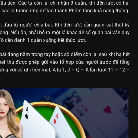
 tiên. Các tụ còn lại chỉ nhận 9 quân, khi đến lượt có hai
ấy các lá tương ứng để tạo thành Phỏm tăng khả năng thắng.
 đầu từ người chia bài. Khi đến lượt cần quan sát thật kỹ
ng. Nếu ăn, phải bỏ ra một lá khác để số quân bài vẫn duy
 đó cần đánh 1 quân xuống kết thúc lượt.
ài đang nắm trong tay hoặc số điểm còn lại sau khi hạ hết
bet thủ được phép gửi vào tổ hợp của người trước để tổng
ứng với số ghi trên mặt, A là 1, J – Q – K lần lượt 11 – 12 –