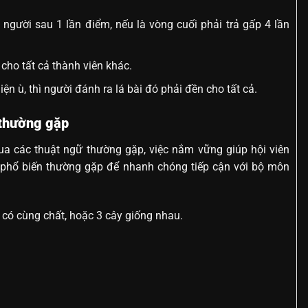
 người sau 1 lần điểm, nếu là vòng cuối phải trả gấp 4 lần
 cho tất cả thành viên khác.
ện ù, thì người đánh ra lá bài đó phải đền cho tất cả.
 thường gặp
ua các thuật ngữ thường gặp, việc nắm vững giúp hội viên
 phổ biến thường gặp để nhanh chóng tiếp cận với bộ môn
à có cùng chất, hoặc 3 cây giống nhau.