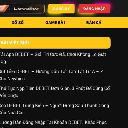
ĐĂNG KÝ
ĐĂNG NHẬP
XỔ SỐ
GAME BÀI
BẮN CÁ
BÀI VIẾT MỚI
Tải App DEBET – Giải Trí Cực Đã, Chơi Không Lo Giật
Lag
Rút Tiền DEBET – Hướng Dẫn Tất Tần Tật Từ A – Z
Cho Newbies
Thủ Tục Nạp Tiền DEBET Đơn Giản, 3 Phút Để Củng Cố
Vốn Cược
Ceo DEBET Trung Kiên – Người Đứng Sau Thành Công
Của Nhà Cái
Hướng Dẫn Đăng Nhập Tài Khoản DEBET, Khắc Phục