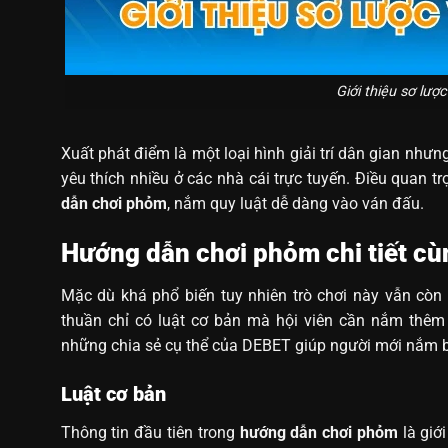
Giới thiệu sơ lư
Xuất phát điểm là một loại hình giải trí dân gian như
yêu thích nhiều ở các nhà cái trực tuyến. Điều quan t
dẫn chơi phỏm
, nắm quy luật dễ dàng vào ván đấu.
Hướng dẫn chơi phỏm chi tiết cù
Mặc dù khá phổ biến tuy nhiên trò chơi này vẫn còn
thuần chỉ có luật cơ bản mà hội viên cần nắm thêm 
những chia sẻ cụ thể của DEBET giúp người mới nắm bắt
Luật cơ bản
Thông tin đầu tiên trong
hướng dẫn chơi phỏm
là giới