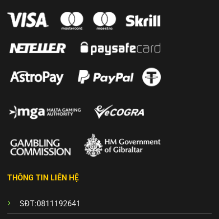
THÔNG TIN LIÊN HỆ
SĐT:0811192641