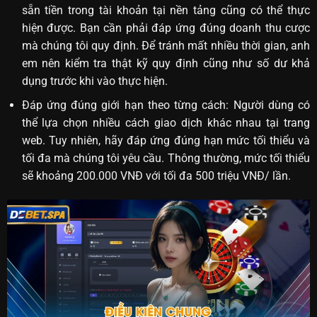
sẵn tiền trong tài khoản tại nền tảng cũng có thể thực
hiện được. Bạn cần phải đáp ứng đúng doanh thu cược
mà chúng tôi quy định. Để tránh mất nhiều thời gian, anh
em nên kiểm tra thật kỹ quy định cũng như số dư khả
dụng trước khi vào thực hiện.
Đáp ứng đúng giới hạn theo từng cách: Người dùng có
thể lựa chọn nhiều cách giao dịch khác nhau tại trang
web. Tuy nhiên, hãy đáp ứng đúng hạn mức tối thiểu và
tối đa mà chúng tôi yêu cầu. Thông thường, mức tối thiểu
sẽ khoảng 200.000 VNĐ với tối đa 500 triệu VNĐ/ lần.