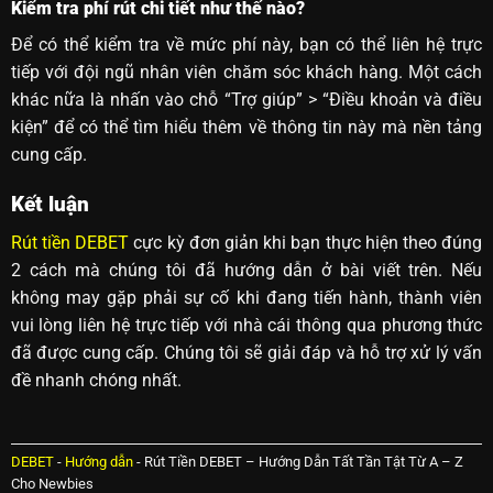
Kiểm tra phí rút chi tiết như thế nào?
Để có thể kiểm tra về mức phí này, bạn có thể liên hệ trực
tiếp với đội ngũ nhân viên chăm sóc khách hàng. Một cách
khác nữa là nhấn vào chỗ “Trợ giúp” > “Điều khoản và điều
kiện” để có thể tìm hiểu thêm về thông tin này mà nền tảng
cung cấp.
Kết luận
Rút tiền DEBET
cực kỳ đơn giản khi bạn thực hiện theo đúng
2 cách mà chúng tôi đã hướng dẫn ở bài viết trên. Nếu
không may gặp phải sự cố khi đang tiến hành, thành viên
vui lòng liên hệ trực tiếp với nhà cái thông qua phương thức
đã được cung cấp. Chúng tôi sẽ giải đáp và hỗ trợ xử lý vấn
đề nhanh chóng nhất.
DEBET
-
Hướng dẫn
-
Rút Tiền DEBET – Hướng Dẫn Tất Tần Tật Từ A – Z
Cho Newbies