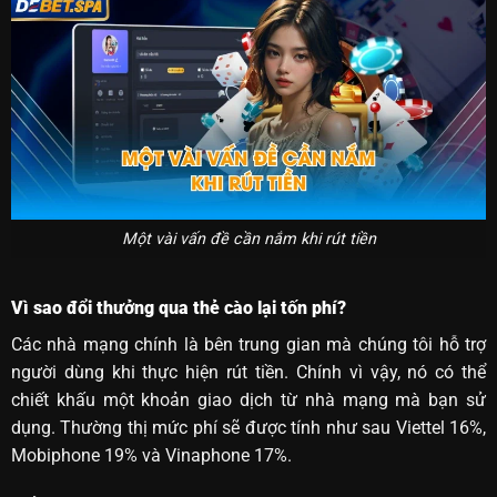
Một vài vấn đề cần nắm khi rút tiền
Vì sao đổi thưởng qua thẻ cào lại tốn phí?
Các nhà mạng chính là bên trung gian mà chúng tôi hỗ trợ
người dùng khi thực hiện rút tiền. Chính vì vậy, nó có thể
chiết khấu một khoản giao dịch từ nhà mạng mà bạn sử
dụng. Thường thị mức phí sẽ được tính như sau Viettel 16%,
Mobiphone 19% và Vinaphone 17%.