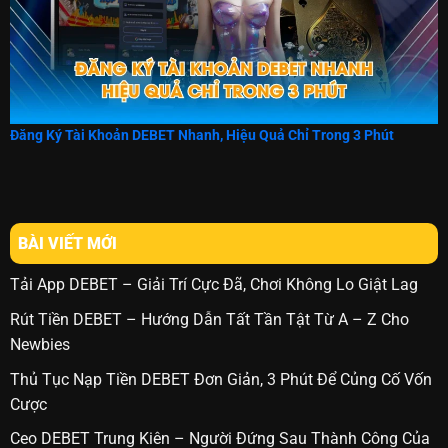
Đăng Ký Tài Khoản DEBET Nhanh, Hiệu Quả Chỉ Trong 3 Phút
BÀI VIẾT MỚI
Tải App DEBET – Giải Trí Cực Đã, Chơi Không Lo Giật Lag
Rút Tiền DEBET – Hướng Dẫn Tất Tần Tật Từ A – Z Cho
Newbies
Thủ Tục Nạp Tiền DEBET Đơn Giản, 3 Phút Để Củng Cố Vốn
Cược
Ceo DEBET Trung Kiên – Người Đứng Sau Thành Công Của