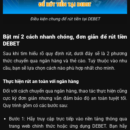
Điều kiện chung để rút tiền tại DEBET
Bật mí 2 cách nhanh chóng, đơn giản để rút tiền
DEBET
Sau khi tìm hiểu rõ quy định rút, dưới đây sẽ là 2 phương
thức chuyển qua ngân hàng và thẻ cào. Tuỳ thuộc vào nhu
cầu, bạn sẽ lựa chọn cách nào phù hợp nhất cho mình.
Thực hiện rút an toàn với ngân hàng
Đối với cách chuyển qua ngân hàng, thao tác thực hiện cũng
cực kỳ đơn giản nhưng vẫn đảm bảo độ an toàn tuyệt tối.
Quy trình gồm có các bước sau:
Bước 1: Hãy truy cập trực tiếp vào nền tảng thông qua
trang web chính thức hoặc ứng dụng DEBET. Bạn hãy