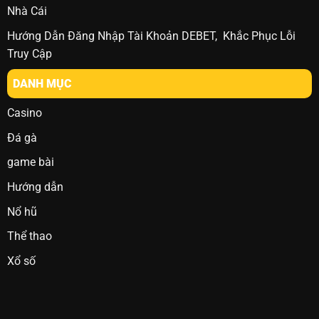
Nhà Cái
Hướng Dẫn Đăng Nhập Tài Khoản DEBET, Khắc Phục Lỗi
Truy Cập
DANH MỤC
Casino
Đá gà
game bài
Hướng dẫn
Nổ hũ
Thể thao
Xổ số