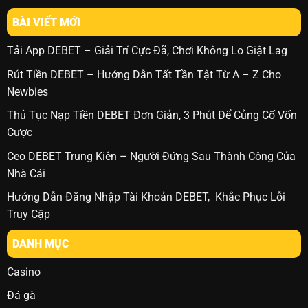
BÀI VIẾT MỚI
Tải App DEBET – Giải Trí Cực Đã, Chơi Không Lo Giật Lag
Rút Tiền DEBET – Hướng Dẫn Tất Tần Tật Từ A – Z Cho
Newbies
Thủ Tục Nạp Tiền DEBET Đơn Giản, 3 Phút Để Củng Cố Vốn
Cược
Ceo DEBET Trung Kiên – Người Đứng Sau Thành Công Của
Nhà Cái
Hướng Dẫn Đăng Nhập Tài Khoản DEBET, Khắc Phục Lỗi
Truy Cập
DANH MỤC
Casino
Đá gà