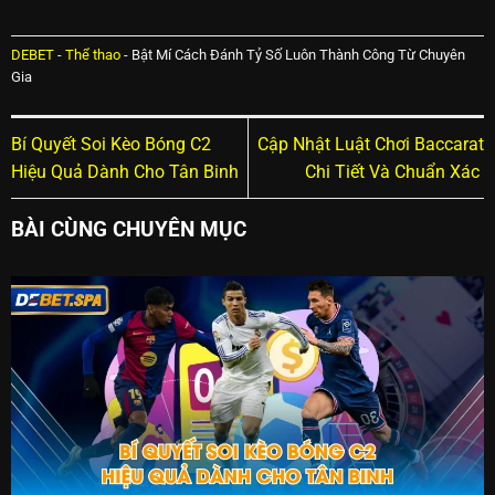
DEBET
-
Thể thao
-
Bật Mí Cách Đánh Tỷ Số Luôn Thành Công Từ Chuyên
Gia
Bí Quyết Soi Kèo Bóng C2
Cập Nhật Luật Chơi Baccarat
Hiệu Quả Dành Cho Tân Binh
Chi Tiết Và Chuẩn Xác
BÀI CÙNG CHUYÊN MỤC