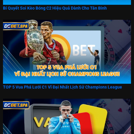
Bí Quyết Soi Kèo Bóng C2 Hiệu Quả Dành Cho Tân Binh
TOP 5 Vua Phá Lưới C1 Vĩ Đại Nhất Lịch Sử Champions League