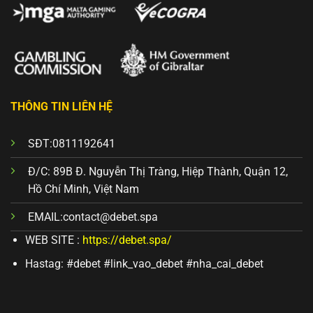
THÔNG TIN LIÊN HỆ
SĐT:0811192641
Đ/C: 89B Đ. Nguyễn Thị Tràng, Hiệp Thành, Quận 12,
Hồ Chí Minh, Việt Nam
EMAIL:
contact@debet.spa
WEB SITE :
https://debet.spa/
Hastag: #debet #link_vao_debet #nha_cai_debet