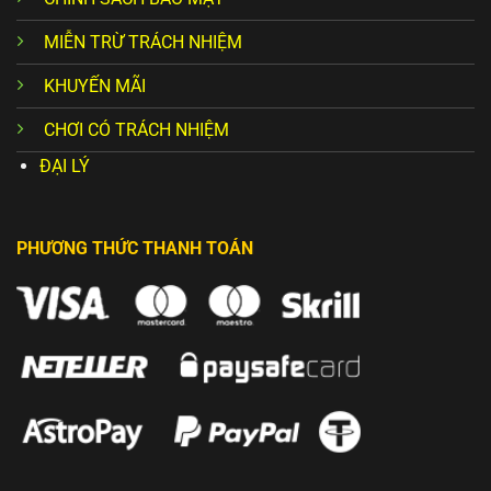
MIỄN TRỪ TRÁCH NHIỆM
KHUYẾN MÃI
CHƠI CÓ TRÁCH NHIỆM
ĐẠI LÝ
PHƯƠNG THỨC THANH TOÁN