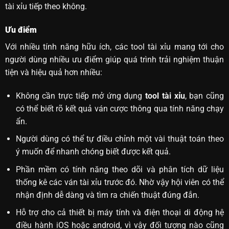
tài xỉu tiếp theo không.
Ưu điểm
Với nhiều tính năng hữu ích, các tool tài xỉu mang tới cho
người dùng nhiều ưu điểm giúp quá trình trải nghiệm thuận
tiện và hiệu quả hơn nhiều:
Không cần trực tiếp mở ứng dụng
tool tài xỉu
, bạn cũng
có thể biết rõ kết quả ván cược thông qua tính năng chạy
ẩn.
Người dùng có thể tự điều chỉnh một vài thuật toán theo
ý muốn để nhanh chóng biết được kết quả.
Phần mềm có tính năng theo dõi và phân tích dữ liệu
thống kê các ván tài xỉu trước đó. Nhờ vậy hội viên có thể
nhận định dễ dàng và tìm ra chiến thuật đúng đắn.
Hỗ trợ cho cả thiết bị máy tính và điện thoại di động hệ
điều hành iOS hoặc android, vì vậy đối tượng nào cũng