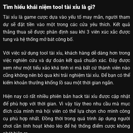
Tìm hiểu khái niệm tool tài xỉu là gì?
Tài xỉu là game cược dựa vào yếu tố may mắn, người tham
dự sẽ đặt tiền vào một trong các cửa yêu thích. Kết quả
thắng thua sẽ được phân định sau khi 3 viên xúc xắc được
tung và hệ thống mở bát công bố.
Với việc sử dụng tool tài xỉu, khách hàng dễ dàng hơn trong
việc nghiên cứu và dự đoán kết quả chuẩn xác. Đây được
xem như một tiểu xảo khá tinh vi mà bất cứ thành viên nào
cũng không nên bỏ qua khi trải nghiệm tài xỉu. Để bạn có thể
kiếm khoản thưởng khổng lồ sau một thời gian ngắn.
Hiện nay có rất nhiều phiên bản hack tài xỉu được cập nhật
để phù hợp với thời gian. Vì vậy tùy theo nhu cầu mà mục
đích của mình mà hội viên có thể lựa chọn cho mình công
cụ phù hợp nhất. Đồng thời trong quá trình áp dụng người
chơi cần linh hoạt khéo léo để hệ thống điểm cược không