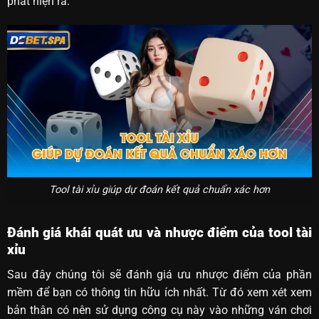
phát hiện ra.
Tool tài xỉu giúp dự đoán kết quả chuẩn xác hơn
Đánh giá khái quát ưu và nhược điểm của tool tài
xỉu
Sau đây chúng tôi sẽ đánh giá ưu nhược điểm của phần
mềm để bạn có thông tin hữu ích nhất. Từ đó xem xét xem
bản thân có nên sử dụng công cụ này vào những ván chơi