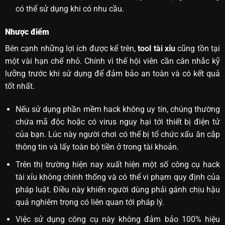
có thể sử dụng khi có nhu cầu.
Nhược điểm
Bên cạnh những lợi ích được kể trên,
tool tài xỉu
cũng tồn tại
một vài hạn chế nhỏ. Chính vì thế hội viên cần cân nhắc kỹ
lưỡng trước khi sử dụng để đảm bảo an toàn và có kết quả
tốt nhất.
Nếu sử dụng phần mềm hack không uy tín, chúng thường
chứa mã độc hoặc có virus nguy hại tới thiết bị điện tử
của bạn. Lúc này người chơi có thể bị tổ chức xấu ăn cắp
thông tin và lấy toàn bộ tiền ở trong tài khoản.
Trên thị trường hiện nay xuất hiện một số công cụ hack
tài xỉu không chính thống và có thể vi phạm quy định của
pháp luật. Điều này khiến người dùng phải gánh chịu hậu
quả nghiêm trọng có liên quan tới pháp lý.
Việc sử dụng công cụ này không đảm bảo 100% hiệu