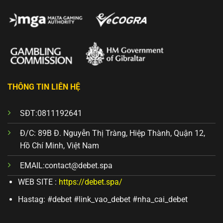
THÔNG TIN LIÊN HỆ
SĐT:0811192641
Đ/C: 89B Đ. Nguyễn Thị Tràng, Hiệp Thành, Quận 12,
Hồ Chí Minh, Việt Nam
EMAIL:
contact@debet.spa
WEB SITE :
https://debet.spa/
Hastag: #debet #link_vao_debet #nha_cai_debet