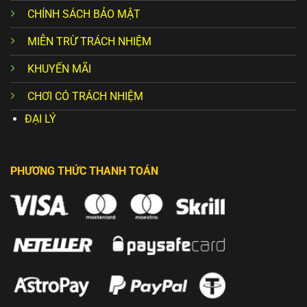
CHÍNH SÁCH BẢO MẬT
MIỄN TRỪ TRÁCH NHIỆM
KHUYẾN MÃI
CHƠI CÓ TRÁCH NHIỆM
ĐẠI LÝ
PHƯƠNG THỨC THANH TOÁN