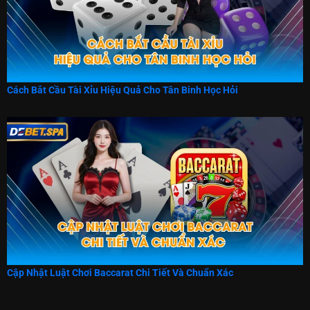
Cách Bắt Cầu Tài Xỉu Hiệu Quả Cho Tân Binh Học Hỏi
Cập Nhật Luật Chơi Baccarat Chi Tiết Và Chuẩn Xác