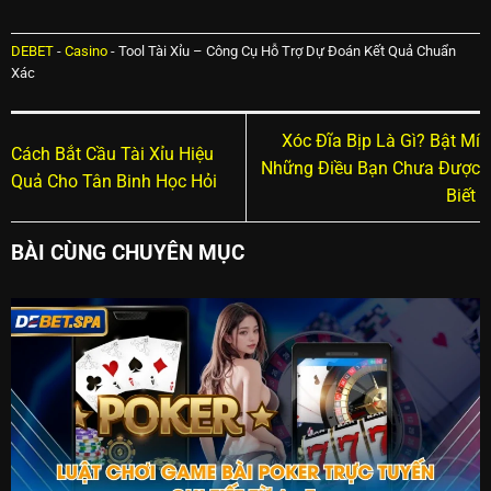
DEBET
-
Casino
-
Tool Tài Xỉu – Công Cụ Hỗ Trợ Dự Đoán Kết Quả Chuẩn
Xác
Xóc Đĩa Bịp Là Gì? Bật Mí
Cách Bắt Cầu Tài Xỉu Hiệu
Những Điều Bạn Chưa Được
Quả Cho Tân Binh Học Hỏi
Biết
BÀI CÙNG CHUYÊN MỤC